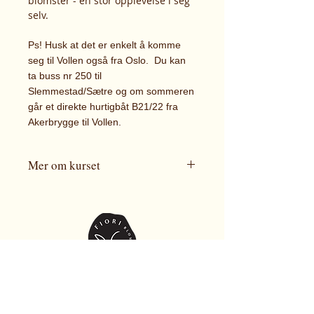
blomster - en stor opplevelse i seg
selv.
Ps! Husk at det er enkelt å komme
seg til Vollen også fra Oslo. Du kan
ta buss nr 250 til
Slemmestad/Sætre
og om sommeren
går et direkte hurtigbåt B21/22 fra
Akerbrygge til Vollen.
Mer om kurset
Kurset vil bli holdt av
blomsterbonde Siri og inneholder
introduksjon til Fiori og
kursholdere, tips til form og farge,
holdbarhet, materialvalg,
demonstrasjon av teknikker og
Besøksadresse:
veiledning i bukettbinding.
Du vil lære deg å binde
Øgårdsveien 35
din egen bukett med veileding,