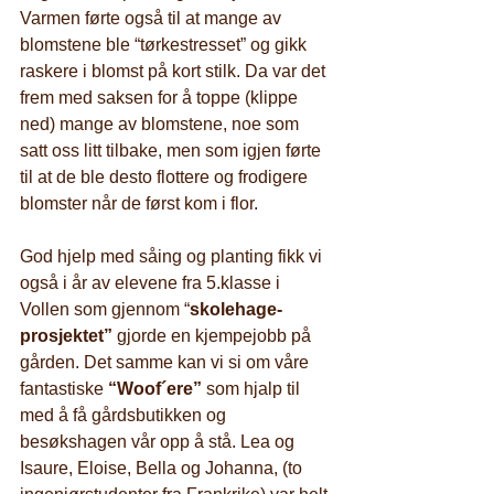
Varmen førte også til at mange av 
blomstene ble “tørkestresset” og gikk 
raskere i blomst på kort stilk. Da var det 
frem med saksen for å toppe (klippe 
ned) mange av blomstene, noe som 
satt oss litt tilbake, men som igjen førte 
til at de ble desto flottere og frodigere 
blomster når de først kom i flor.
God hjelp med såing og planting fikk vi 
også i år av elevene fra 5.klasse i 
Vollen som gjennom “
skolehage-
prosjektet”
 gjorde en kjempejobb på 
gården. Det samme kan vi si om våre 
fantastiske 
“Woof´ere”
 som hjalp til 
med å få gårdsbutikken og 
besøkshagen vår opp å stå. Lea og 
Isaure, Eloise, Bella og Johanna, (to 